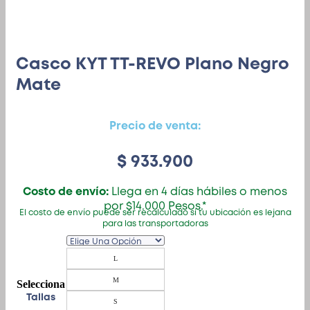
Casco KYT TT-REVO Plano Negro
Mate
Precio de venta:
$
933.900
Costo de envío:
Llega en 4 días hábiles o menos
por $14.000 Pesos.*
El costo de envío puede ser recalculado si tu ubicación es lejana
para las transportadoras
L
M
Tallas
S