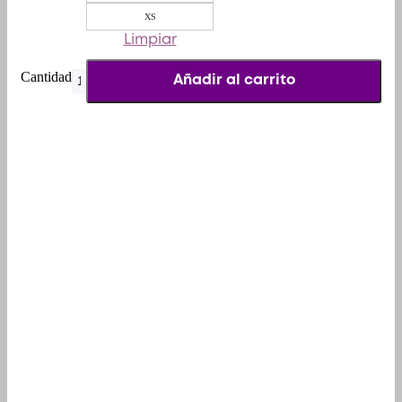
XS
Limpiar
Casco
Añadir al carrito
KYT
TT-
REVO
Plano
Negro
Mate
cantidad