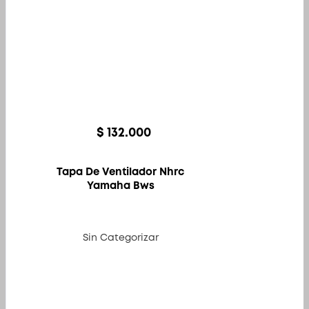
en
la
página
de
producto
$
132.000
Tapa De Ventilador Nhrc
Yamaha Bws
Sin Categorizar