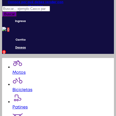
Conoce por qué debes vender con
Mercleta
Búsqueda
de
Buscar
productos
Ingresa
0
Carrito
Deseos
0
Motos
Bicicletas
Patines