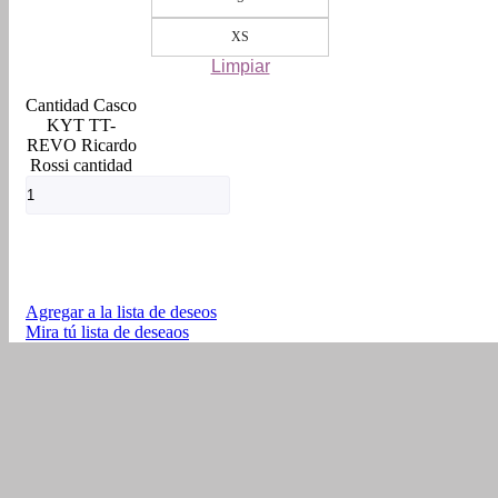
XS
Limpiar
Casco
KYT TT-
REVO Ricardo
Rossi cantidad
Agregar a la lista de deseos
Mira tú lista de deseaos