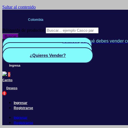
Saltar al contenido
Colombia
Búsqueda de productos
Buscar
Conoce por qué debes vender c
Quiero Vender
Panel vendedor
¿Quieres Vender?
Ingresa
0
Carrito
Deseos
0
Ingresar
Registrarse
Ingresar
Registrarse