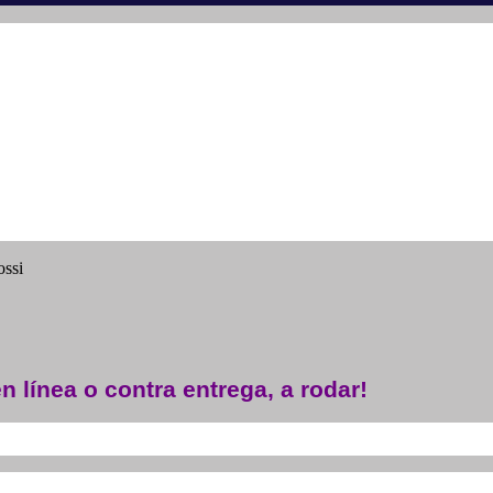
ssi
n línea o contra entrega, a rodar!