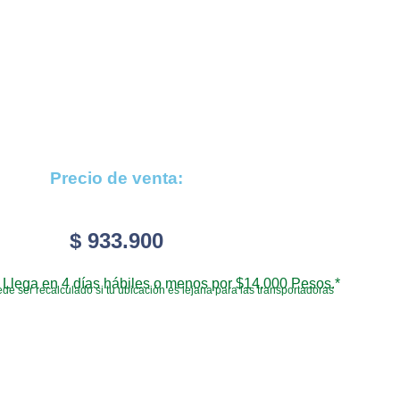
Precio de venta:
$
933.900
Llega en 4 días hábiles o menos por $14.000 Pesos.*
de ser recalculado si tu ubicación es lejana para las transportadoras