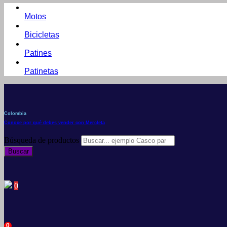
Motos
Bicicletas
Patines
Patinetas
Colombia
Conoce por qué debes vender con Mercleta
Búsqueda de productos
Buscar
0
0