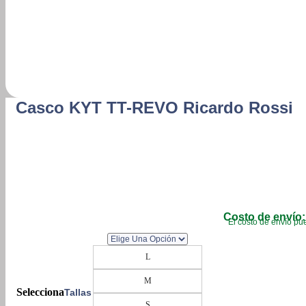
Casco KYT TT-REVO Ricardo Rossi
Costo de envío:
El costo de envío pue
L
M
Tallas
S