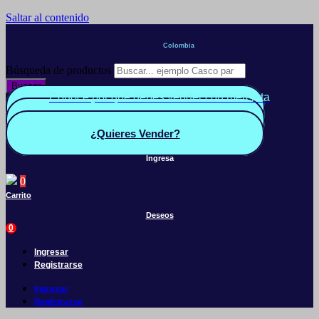
Saltar al contenido
Colombia
Búsqueda de productos
Buscar
Conoce por qué debes vender con mercleta
Quiero Vender
Panel vendedor
¿Quieres Vender?
Ingresa
0
Carrito
Deseos
0
Ingresar
Registrarse
Ingresar
Registrarse