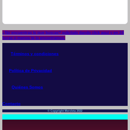
¿No encuentras lo que buscas? solicítalo dando click aquí y en 24
horas o menos te lo encontramos.
Términos y condiciones
Política de Privacidad
Quiénes Somos
Contacto
© Copyright Mercleta 2022