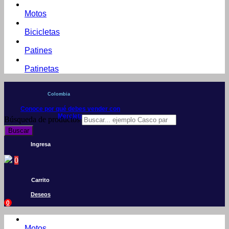
Motos
Bicicletas
Patines
Patinetas
Colombia
Conoce por qué debes vender con
Mercleta
Búsqueda de productos
Buscar
Ingresa
0
Carrito
Deseos
0
Motos