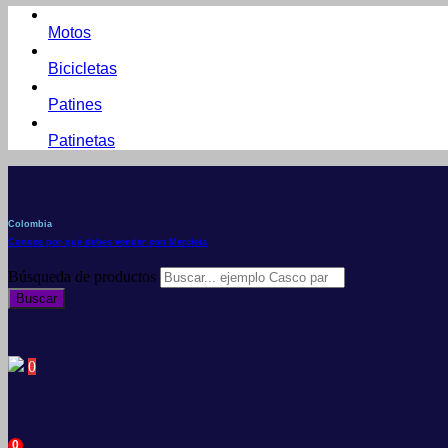
Motos
Bicicletas
Patines
Patinetas
Colombia
Conoce por qué debes vender con Mercleta
Búsqueda de productos
Buscar
0
0