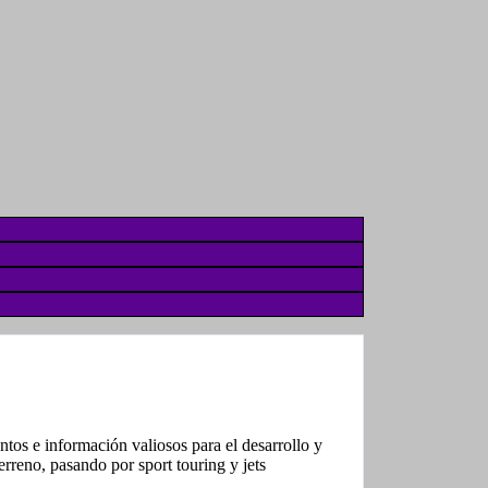
tos e información valiosos para el desarrollo y
rreno, pasando por sport touring y jets