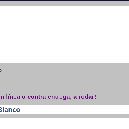
o
n línea o contra entrega, a rodar!
Blanco