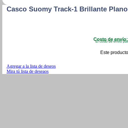
Casco Suomy Track-1 Brillante Plan
Costo de envío:
El costo de envío pue
Este producto
Agregar a la lista de deseos
Mira tú lista de deseaos