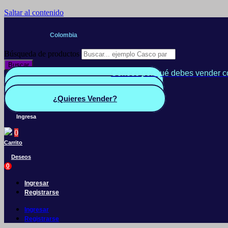
Saltar al contenido
Colombia
Búsqueda de productos
Buscar
Conoce por qué debes vender c
Quiero Vender
Panel vendedor
¿Quieres Vender?
Ingresa
0
Carrito
Deseos
0
Ingresar
Registrarse
Ingresar
Registrarse