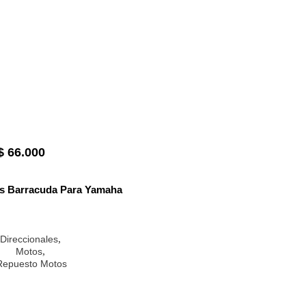
$
66.000
es Barracuda Para Yamaha
,
Direccionales
,
Motos
Repuesto Motos