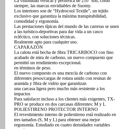
La visibilidad vertical y periférica de 210° son, como
siempre, las marcas envidiables de Suomy.
Los interiores son de “Hydrocool Textile”, un tejido
exclusivo que garantiza la máxima transpirabilidad,
comodidad y ergonomía.
Las prestaciones típicas del mundo de las carreras se unen
a las turístico-deportivas para dar vida a un casco
ecléctico, con soluciones técnicas.
Realmente apto para cualquier uso.
CAPARAZÓN
La calota está hecha de fibra TRICARBOCO con fino
acabado de mira de carbono, un nuevo compuesto que
permitió un rendimiento excepcional.
en términos de peso.
El nuevo compuesto es una mezcla de carbono con
diferentes pesos/cargas de rotura unido con resinas de
aramida y fibra de vidrio que garantizan
una carcasa ligera pero mucho más resistente a los
impactos
Para satisfacer incluso a los clientes más exigentes, TX-
PRO se produce en dos carcasas diferentes: M y L
POLIESTIRENO PROTECTOR INTERNO
El revestimiento interno de poliestireno está realizado en
tres tamaños (S, M y L) para obtener una mejor
ergonomía. Estudiado en cuatro densidades variables