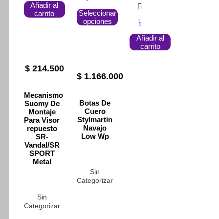
Añadir al
Este
Seleccionar
carrito
producto
opciones
tiene
múltiples
Añadir al
variantes.
carrito
Las
opciones
se
$
214.500
$
1.166.000
pueden
elegir
en
Mecanismo
la
Botas De
Suomy De
página
Cuero
Montaje
de
Stylmartin
Para Visor
Navajo
producto
repuesto
Low Wp
SR-
Vandal/SR
SPORT
Metal
Sin
Categorizar
Sin
Categorizar