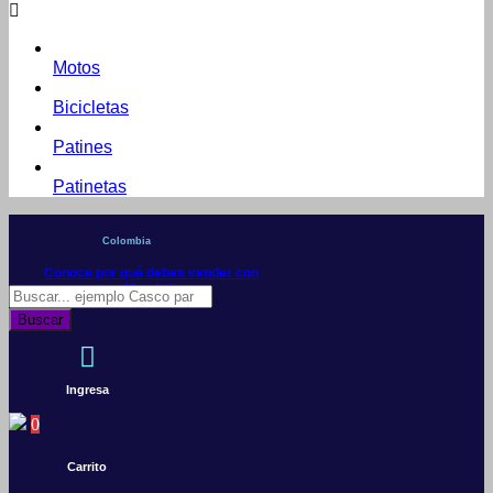
Motos
Bicicletas
Patines
Patinetas
Colombia
Conoce por qué debes vender con
Mercleta
Búsqueda
de
Buscar
productos
Ingresa
0
Carrito