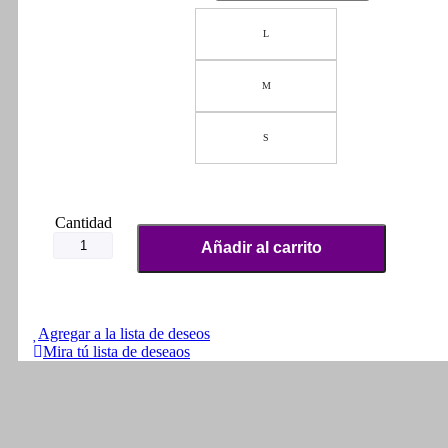
L
M
S
Casco
Suomy
Añadir al carrito
TX-
Pro
Chieftain
Carbon
cantidad
Agregar a la lista de deseos
Mira tú lista de deseaos