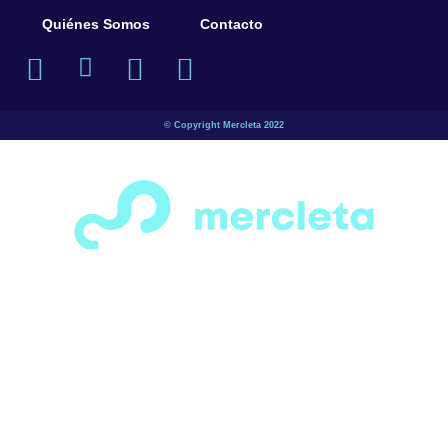
© Copyright Mercleta 2022
¡Espera! Antes de salir…
¿Has visto todas las secciones de motos,
bicicletas, patines y patinetas que tenemos para
ofrecerte?
Tenemos una gran variedad de opciones para
todos los gustos y necesidades. solo ingresa a