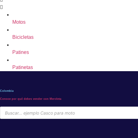
Motos
Bicicletas
Patines
Patinetas
Colombia
Conoce por qué debes vender con Mercleta
Búsqueda
de
productos