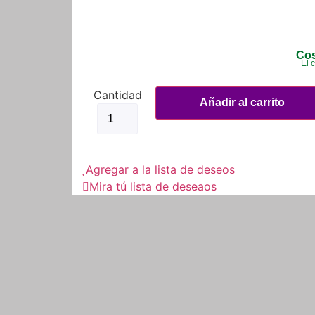
Cos
El 
Cepillo
Limpiador
Añadir al carrito
De
Cadena
+
Kit
Lubricante
Agregar a la lista de deseos
Cadena
cantidad
Mira tú lista de deseaos