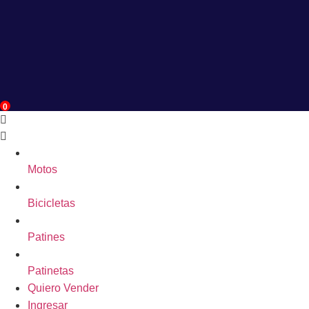
0
Motos
Bicicletas
Patines
Patinetas
Quiero Vender
Ingresar