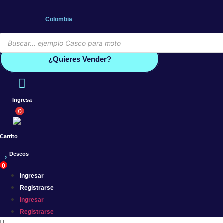
Saltar
al
Colombia
contenido
Búsqueda
de
Conoce por qué debes vender co
productos
¿Quieres Vender?
Ingresa
0
Carrito
Deseos
0
Ingresar
Registrarse
Ingresar
Registrarse