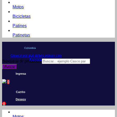
Motos
Bicicletas
Patines
Patinetas
Colombia
Conoce por qué debes vender con
Mercleta
Búsqueda de productos
Buscar
Ingresa
0
Carrito
Deseos
0
Motos