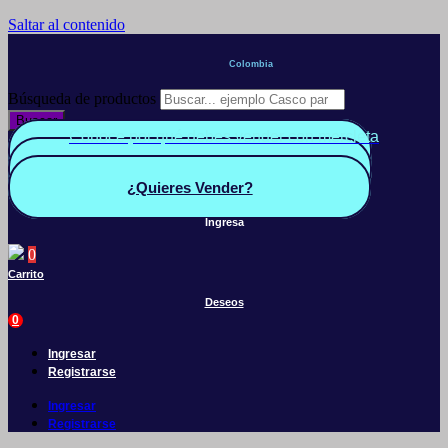
Saltar al contenido
Colombia
Búsqueda de productos
Buscar
Conoce por qué debes vender con mercleta
Quiero Vender
Panel vendedor
¿Quieres Vender?
Ingresa
0
Carrito
Deseos
0
Ingresar
Registrarse
Ingresar
Registrarse