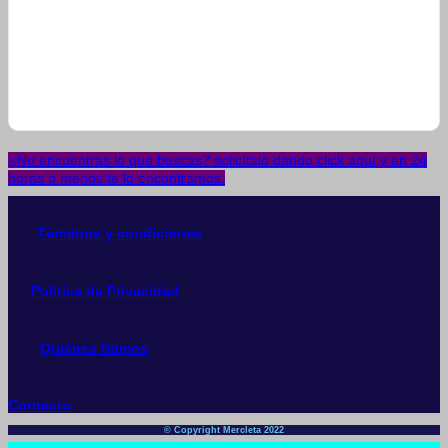
¿No encuentras lo que buscas? solicítalo dando click aquí y en 24
horas o menos te lo encontramos.
Términos y condiciones
Política de Privacidad
Quiénes Somos
Contacto
© Copyright Mercleta 2022