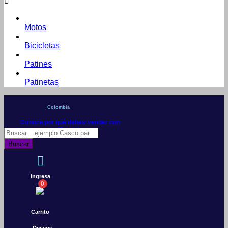
Motos
Bicicletas
Patines
Patinetas
Colombia
Conoce por qué debes vender con
Mercleta
Búsqueda
de
Buscar
productos
Ingresa
0
Carrito