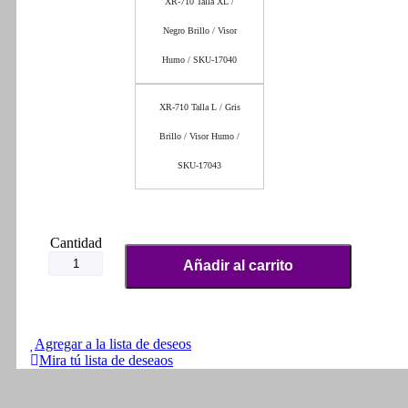
XR-710 Talla XL /
Negro Brillo / Visor
Humo / SKU-17040
XR-710 Talla L / Gris
Brillo / Visor Humo /
SKU-17043
Combo:
Casco
Añadir al carrito
Abierto
XR-
710
+
Dispositivo
Agregar a la lista de deseos
Bluetooth
Mira tú lista de deseaos
Y10
+
Sobre