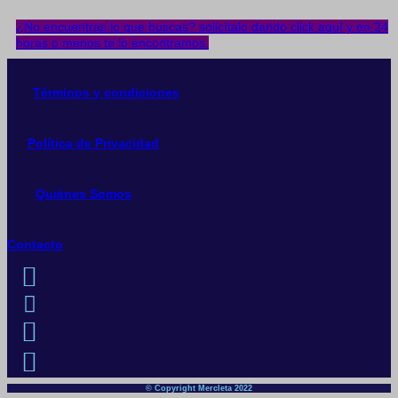
¿No encuentras lo que buscas? solicítalo dando click aquí y en 24
horas o menos te lo encontramos.
Términos y condiciones
Política de Privacidad
Quiénes Somos
Contacto
© Copyright Mercleta 2022