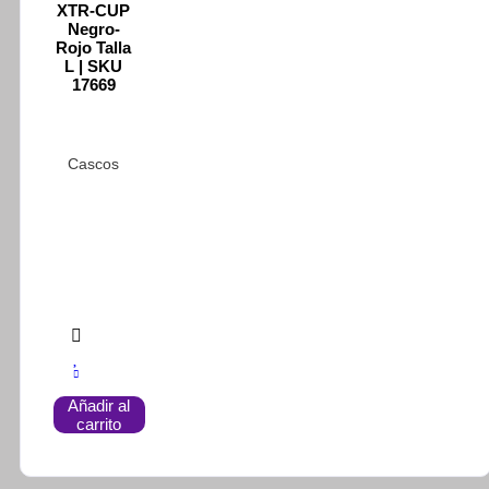
en
XTR-CUP
la
Negro-
página
Rojo Talla
de
L | SKU
17669
producto
Cascos
Añadir al
carrito