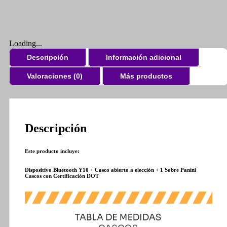
láminas
álbum
Panini
Mundial
Loading...
de
Fútbol
Descripción
Información adicional
2026
+
Valoraciones (0)
Más productos
Envío
gratis
cantidad
Descripción
Este producto incluye:
Dispositivo Bluetooth Y10 + Casco abierto a elección + 1 Sobre Panini
Cascos con Certificación DOT