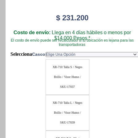
$
231.200
Costo de envío:
Llega en 4 días hábiles o menos por
$14.000 Pesos.*
El costo de envío puede ser recalculado si tu ubicación es lejana para las
transportadoras
Casco
XR-710 Talla S / Negro
Brillo / Visor Humo /
SKU-17037
XR-710 Talla L / Negro
Brillo / Visor Humo /
SKU-17039