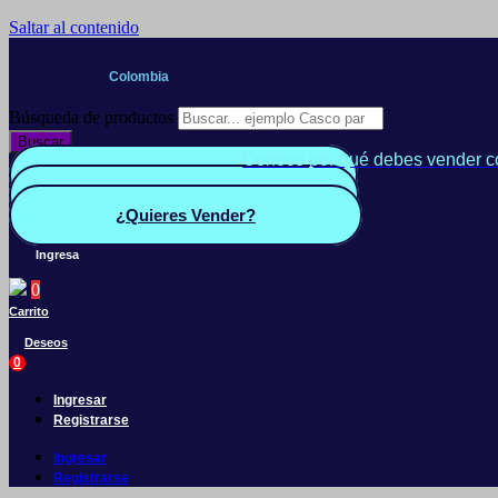
Saltar al contenido
Colombia
Búsqueda de productos
Buscar
Conoce por qué debes vender c
Quiero Vender
Panel vendedor
¿Quieres Vender?
Ingresa
0
Carrito
Deseos
0
Ingresar
Registrarse
Ingresar
Registrarse