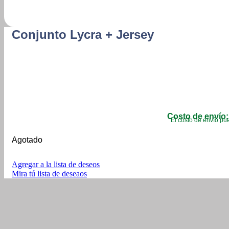
Conjunto Lycra + Jersey
Costo de envío:
El costo de envío pue
Agotado
Agregar a la lista de deseos
Mira tú lista de deseaos