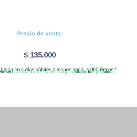
Precio de venta:
$
135.000
Llega en 4 días hábiles o menos por $14.000 Pesos.*
de ser recalculado si tu ubicación es lejana para las transportadoras