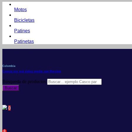
Motos
Bicicletas
Patines
Patinetas
Colombia
Conoce por qué debes vender con Mercleta
Búsqueda de productos
Buscar
0
0