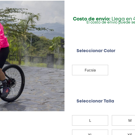
Costo de envío:
Llega en 4
El costo de envío puede se
Seleccionar Color
Fucsia
Seleccionar Talla
L
M
XL
XS