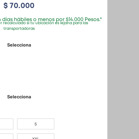
$
70.000
 días hábiles o menos por $14.000 Pesos.*
r recalculado si tu ubicación es lejana para las
transportadoras
S
XXL