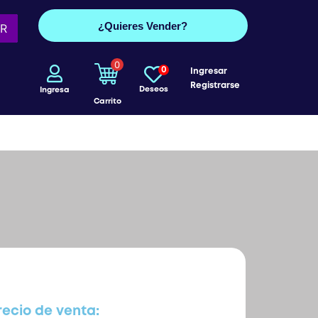
¿Quieres Vender?
R
0
0
Ingresar
Registrarse
Deseos
Ingresa
Carrito
recio de venta: