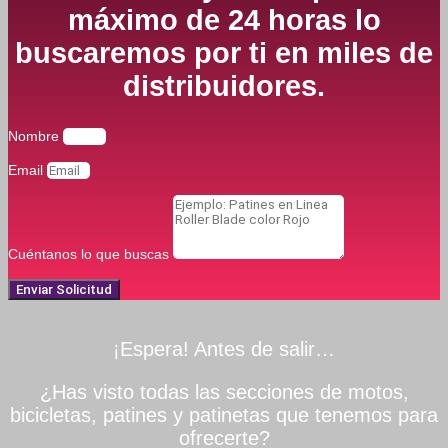
máximo de 24 horas lo
buscaremos por ti en miles de
distribuidores.
Nombre
Email
Cuéntanos lo que buscas
Enviar Solicitud
¡Espera! Antes de salir…
¿Has visto todas las secciones de motos,
bicicletas, patines y patinetas que tenemos para
ofrecerte?