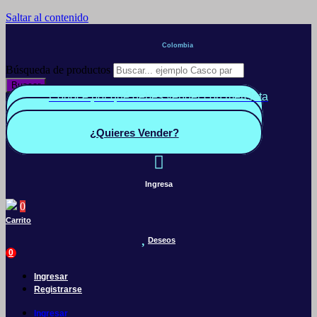
Saltar al contenido
Colombia
Búsqueda de productos
Buscar
Conoce por qué debes vender con mercleta
Quiero Vender
Panel vendedor
¿Quieres Vender?
Ingresa
0
Carrito
Deseos
0
Ingresar
Registrarse
Ingresar