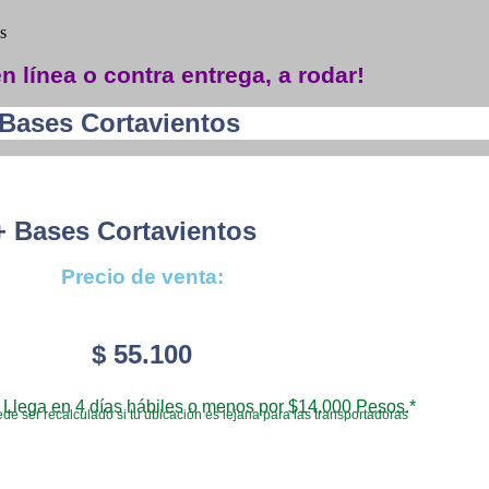
s
n línea o contra entrega, a rodar!
 Bases Cortavientos
 + Bases Cortavientos
Precio de venta:
$
55.100
Llega en 4 días hábiles o menos por $14.000 Pesos.*
de ser recalculado si tu ubicación es lejana para las transportadoras