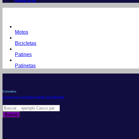
Registrarse
Motos
Bicicletas
Patines
Patinetas
Colombia
Conoce por qué debes vender con Mercleta
Búsqueda
de
Buscar
productos