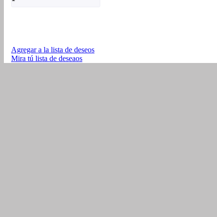
Cr4
/
Cr5
/
Dinamic
+
Agregar a la lista de deseos
Bases
Mira tú lista de deseaos
Cortavientos
cantidad