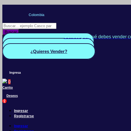
Saltar
al
Colombia
contenido
Búsqueda
de
Buscar
productos
Conoce por qué debes vender c
Quiero Vender
Panel vendedor
¿Quieres Vender?
Ingresa
0
Carrito
Deseos
0
Ingresar
Registrarse
Ingresar