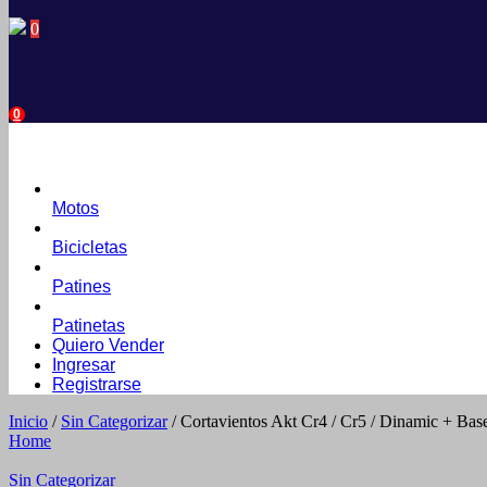
0
0
Motos
Bicicletas
Patines
Patinetas
Quiero Vender
Ingresar
Registrarse
Inicio
/
Sin Categorizar
/ Cortavientos Akt Cr4 / Cr5 / Dinamic + Bas
Home
Sin Categorizar