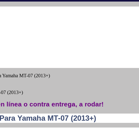
a Yamaha MT-07 (2013+)
-07 (2013+)
n línea o contra entrega, a rodar!
Para Yamaha MT-07 (2013+)