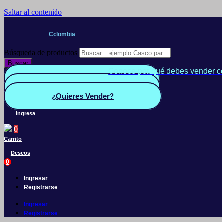
Saltar al contenido
Colombia
Búsqueda de productos
Buscar
Conoce por qué debes vender c
Quiero Vender
Panel vendedor
¿Quieres Vender?
Ingresa
0
Carrito
Deseos
0
Ingresar
Registrarse
Ingresar
Registrarse