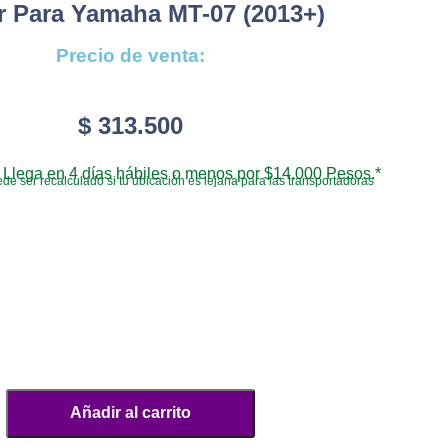
 Para Yamaha MT-07 (2013+)
Precio de venta:
$
313.500
Llega en 4 días hábiles o menos por $14.000 Pesos.*
de ser recalculado si tu ubicación es lejana para las transportadoras
Añadir al carrito