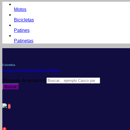
Motos
Bicicletas
Patines
Patinetas
Colombia
Conoce por qué debes vender con Mercleta
Búsqueda de productos
Buscar
0
0