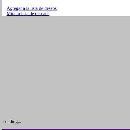
Agregar a la lista de deseos
Mira tú lista de deseaos
Loading...