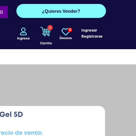
¿Quieres Vender?
R
0
0
Ingresar
Registrarse
Deseos
Ingresa
Carrito
Gel 5D
recio de venta: