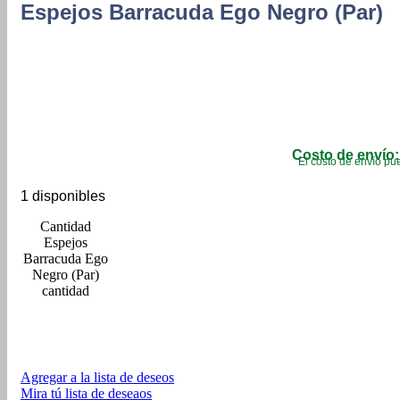
Espejos Barracuda Ego Negro (Par)
Costo de envío:
El costo de envío pue
1 disponibles
Espejos
Barracuda Ego
Negro (Par)
cantidad
Agregar a la lista de deseos
Mira tú lista de deseaos