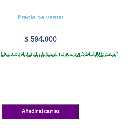
Precio de venta:
$
594.000
Llega en 4 días hábiles o menos por $14.000 Pesos.*
de ser recalculado si tu ubicación es lejana para las transportadoras
Añadir al carrito