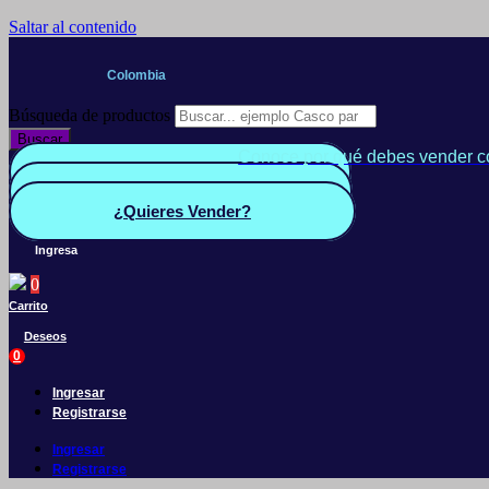
Saltar al contenido
Colombia
Búsqueda de productos
Buscar
Conoce por qué debes vender c
Quiero Vender
Panel vendedor
¿Quieres Vender?
Ingresa
0
Carrito
Deseos
0
Ingresar
Registrarse
Ingresar
Registrarse