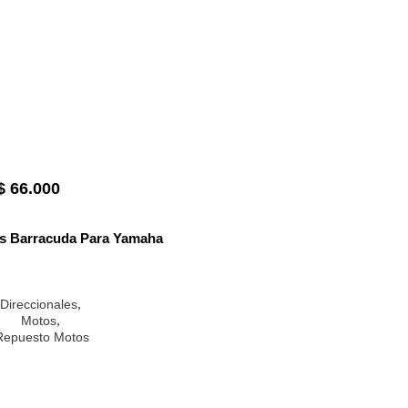
$
66.000
es Barracuda Para Yamaha
,
Direccionales
,
Motos
Repuesto Motos