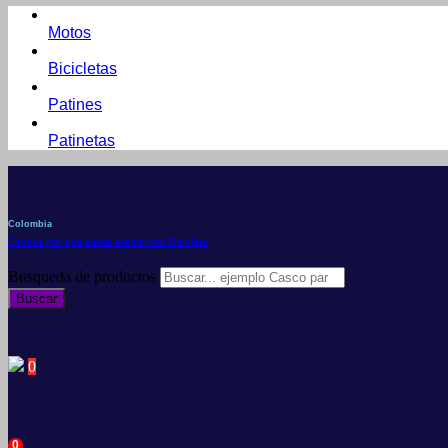
Motos
Bicicletas
Patines
Patinetas
Colombia
Conoce por qué debes vender con Mercleta
Búsqueda de productos
Buscar
0
0