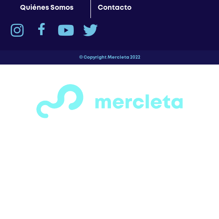
© Copyright Mercleta 2022
¡Espera! Antes de salir…
¿Has visto todas las secciones de motos,
bicicletas, patines y patinetas que
tenemos para ofrecerte?
Tenemos una gran variedad de opciones
para todos los gustos y necesidades. solo