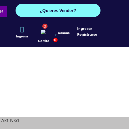
¿Quieres Vender?
R
0
Ingresar
Deseos
Registrarse
Ingresa
0
Carrito
m Akt Nkd