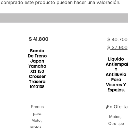
n comprado este producto pueden hacer una valoración.
$
40.700
$
41.800
$
37.900
Banda
De Freno
Líquido
Japan
Antiempa
Yamaha
Y
Xtz 150
Antilluvia
Crosser
Para
Trasera
Visores Y
1010138
Espejos.
¡En Oferta
Frenos
para
,
Motos
,
Moto
Otro tipo
,
Motos