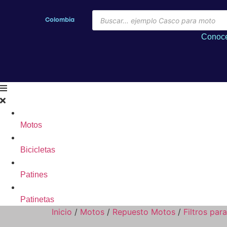
Colombia
Conoce
Motos
Bicicletas
Patines
Patinetas
Inicio
/
Motos
/
Repuesto Motos
/
Filtros par