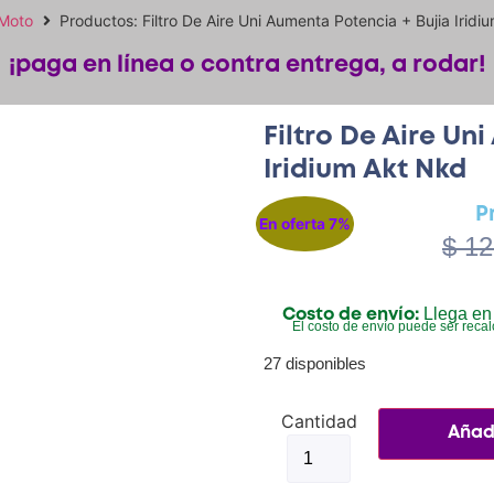
 Moto
Productos: Filtro De Aire Uni Aumenta Potencia + Bujia Irid
¡paga en línea o contra entrega, a rodar!
Filtro De Aire Un
Iridium Akt Nkd
P
En oferta 7%
$
12
Llega en 
Costo de envío:
El costo de envío puede ser recal
27 disponibles
Añadi