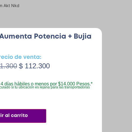
ium Akt Nkd
i Aumenta Potencia + Bujia
recio de venta:
1.300
$
112.300
4 días hábiles o menos por $14.000 Pesos.*
culado si tu ubicación es lejana para las transportadoras
r al carrito