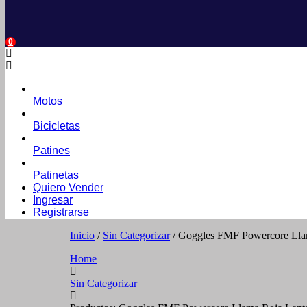
0
Motos
Bicicletas
Patines
Patinetas
Quiero Vender
Ingresar
Registrarse
Inicio
/
Sin Categorizar
/ Goggles FMF Powercore Lla
Home
Sin Categorizar