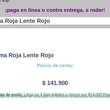
e Rojo
¡paga en línea o contra entrega, a rodar!
 Roja Lente Rojo
ma Roja Lente Rojo
Precio de venta:
$
141.900
to de envío:
Llega en 4 días hábiles o menos por $14.000 Pes
costo de envío puede ser recalculado si tu ubicación es lejana para las transportad