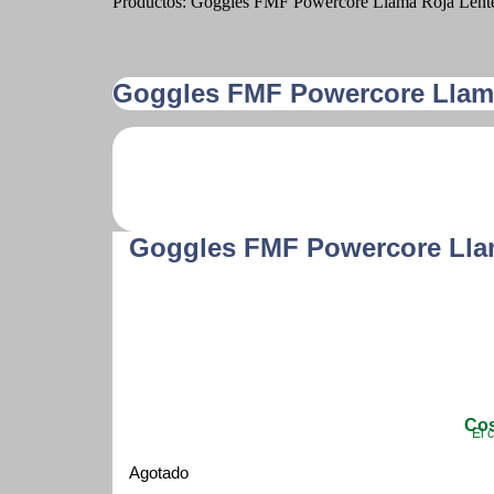
Productos: Goggles FMF Powercore Llama Roja Lent
Goggles FMF Powercore Llama
Goggles FMF Powercore Lla
Cos
El 
Agotado