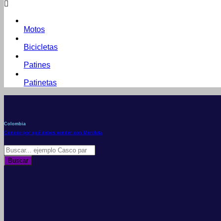
Motos
Bicicletas
Patines
Patinetas
Colombia
Conoce por qué debes vender con Mercleta
Búsqueda
de
Buscar
productos