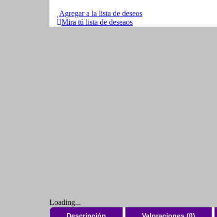
Agregar a la lista de deseos
Mira tú lista de deseaos
Loading...
Descripción
Valoraciones (0)