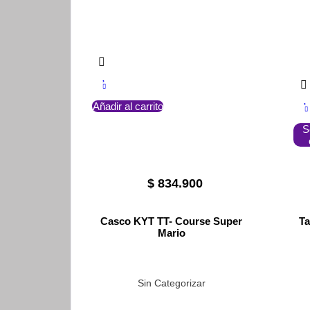
Añadir al carrito
S
$
834.900
Casco KYT TT- Course Super
Ta
Mario
Sin Categorizar