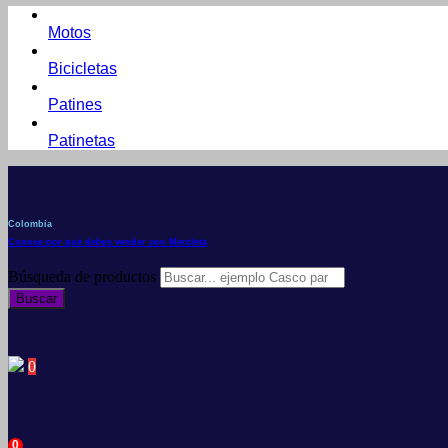
Motos
Bicicletas
Patines
Patinetas
Colombia
Conoce por qué debes vender con Mercleta
Búsqueda de productos
Buscar
0
0