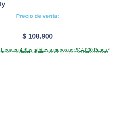
ty
Precio de venta:
$
108.900
Llega en 4 días hábiles o menos por $14.000 Pesos.*
de ser recalculado si tu ubicación es lejana para las transportadoras