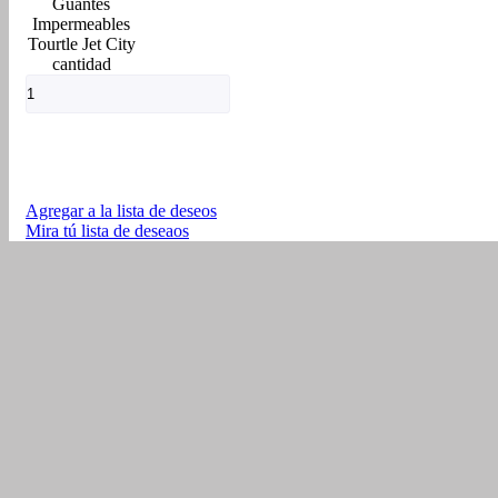
Guantes
Impermeables
Tourtle Jet City
cantidad
Agregar a la lista de deseos
Mira tú lista de deseaos