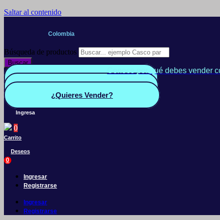
Saltar al contenido
Colombia
Búsqueda de productos
Buscar
Conoce por qué debes vender c
Quiero Vender
Panel vendedor
¿Quieres Vender?
Ingresa
0
Carrito
Deseos
0
Ingresar
Registrarse
Ingresar
Registrarse