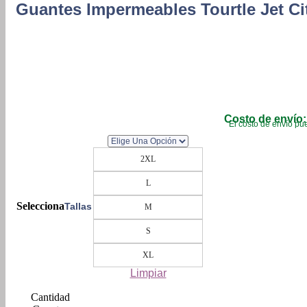
Guantes Impermeables Tourtle Jet Ci
Costo de envío:
El costo de envío pue
2XL
L
Tallas
M
S
XL
Limpiar