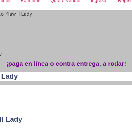
tines
Patinetas
Quiero Vender
Ingresar
Regist
o Klaw II Lady
y
¡paga en línea o contra entrega, a rodar!
 Lady
II Lady