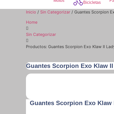
Motos
Pa
Bicicletas
Inicio
/
Sin Categorizar
/ Guantes Scorpion Ex
Home
Sin Categorizar
Productos: Guantes Scorpion Exo Klaw II Lad
Guantes Scorpion Exo Klaw II
Guantes Scorpion Exo Klaw 