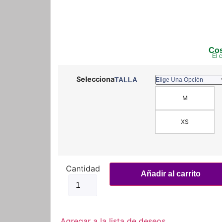
Cos
El 
TALLA
M
XS
Guantes
Scorpion
Añadir al carrito
Exo
Klaw
II
Lady
cantidad
Agregar a la lista de deseos