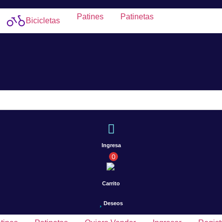
Patines
Patinetas
Bicicletas
Ingresa
0
Carrito
Deseos