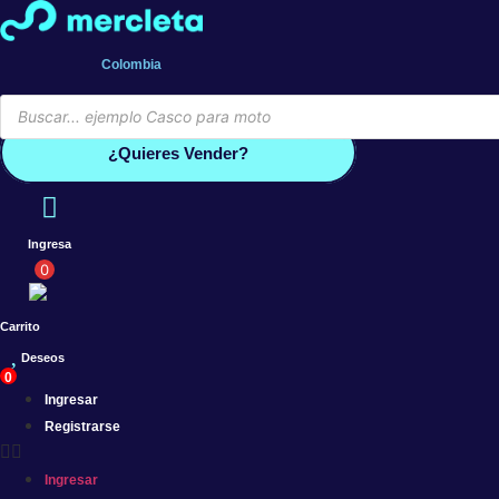
Saltar
al
contenido
Colombia
Búsqueda
de
Conoce por qué debes vender co
productos
¿Quieres Vender?
Ingresa
0
Carrito
Deseos
0
Ingresar
Registrarse
Ingresar