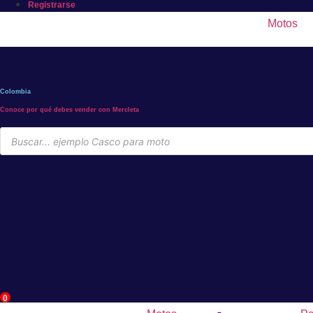
Registrarse
Motos
Colombia
Conoce por qué debes vender con Mercleta
Búsqueda
de
productos
0