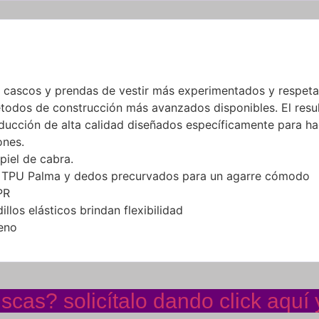
cascos y prendas de vestir más experimentados y respetad
métodos de construcción más avanzados disponibles. El res
ducción de alta calidad diseñados específicamente para h
ones.
piel de cabra.
n TPU Palma y dedos precurvados para un agarre cómodo
PR
llos elásticos brindan flexibilidad
eno
cas? solicítalo dando click aquí