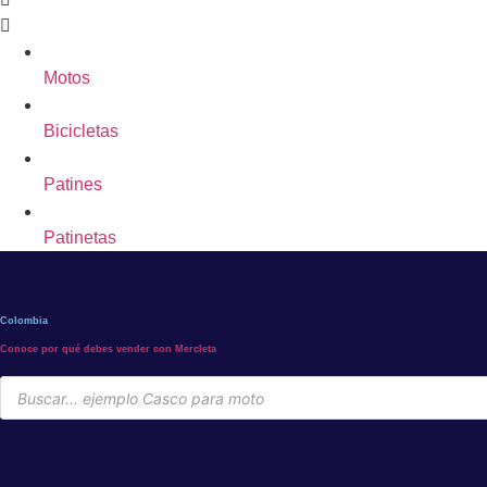
Motos
Bicicletas
Patines
Patinetas
Colombia
Conoce por qué debes vender con Mercleta
Búsqueda
de
productos