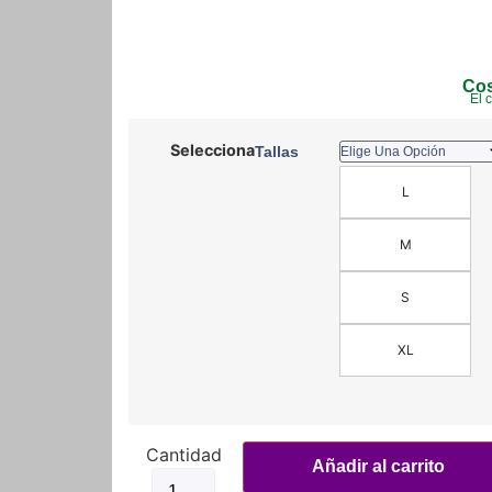
Cos
El 
Tallas
L
M
S
XL
Guantes
SM
Añadir al carrito
Racewear