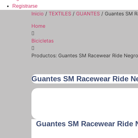
Registrarse
Inicio
/
TEXTILES
/
GUANTES
/ Guantes SM R
Home
Bicicletas
Productos: Guantes SM Racewear Ride Negro
Guantes SM Racewear Ride N
Guantes SM Racewear Ride 