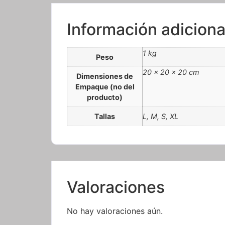
Información adiciona
1 kg
Peso
20 × 20 × 20 cm
Dimensiones de
Empaque (no del
producto)
Tallas
L, M, S, XL
Valoraciones
No hay valoraciones aún.