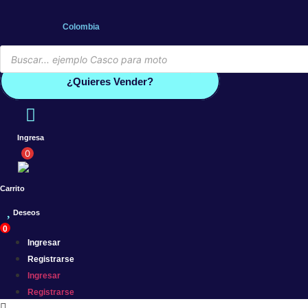
Saltar
al
Colombia
contenido
Búsqueda
de
Conoce por qué debes vender co
productos
¿Quieres Vender?
Ingresa
0
Carrito
Deseos
0
Ingresar
Registrarse
Ingresar
Registrarse