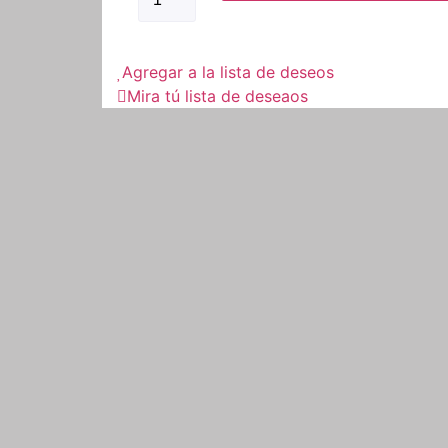
Ride
Negro/Rojo
cantidad
Agregar a la lista de deseos
Mira tú lista de deseaos