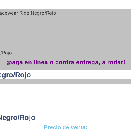
acewear Ride Negro/Rojo
/Rojo
¡paga en línea o contra entrega, a rodar!
egro/Rojo
Negro/Rojo
Precio de venta: