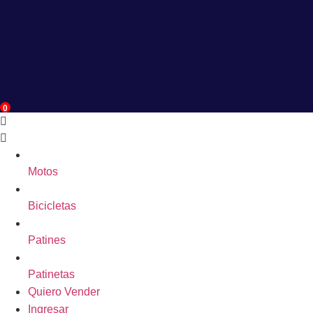
0
Motos
Bicicletas
Patines
Patinetas
Quiero Vender
Ingresar