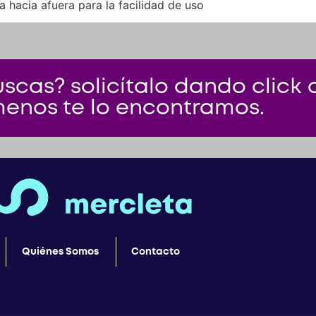
hacia afuera para la facilidad de uso
scas? solicítalo dando click a
menos te lo encontramos.
Quiénes Somos
Contacto