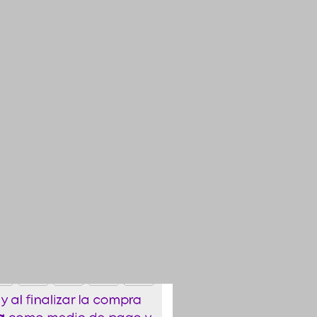
k Oxford
nta:
0
s o menos por $14.000 Pesos.*
tu ubicación es lejana para las
as