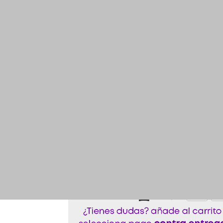
Guaya Para Casco Lidloc
Precio de ve
$
93.50
Costo de envío:
Llega en 4 días hábile
El costo de envío puede ser recalculado si 
transportador
Agotado