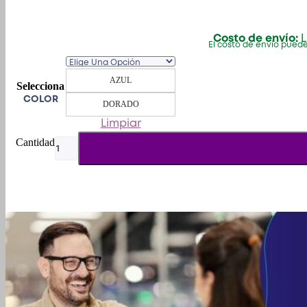
Costo de envío:
L
El costo de envío puede
AZUL
COLOR
DORADO
Limpiar
Indicadores
Barracuda
SQ-
Led
B-
Lux
PLateado
(Par)
cantidad