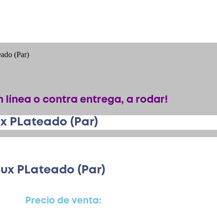
ado (Par)
 línea o contra entrega, a rodar!
x PLateado (Par)
ux PLateado (Par)
Precio de venta: