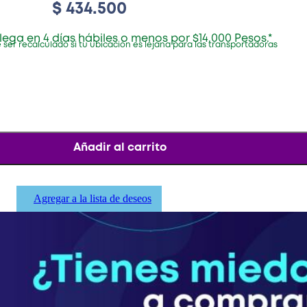
$
434.500
lega en 4 días hábiles o menos por $14.000 Pesos.*
 ser recalculado si tu ubicación es lejana para las transportadoras
Añadir al carrito
Agregar a la lista de deseos