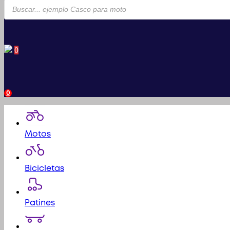
Búsqueda
de
productos
0
0
Motos
Bicicletas
Patines