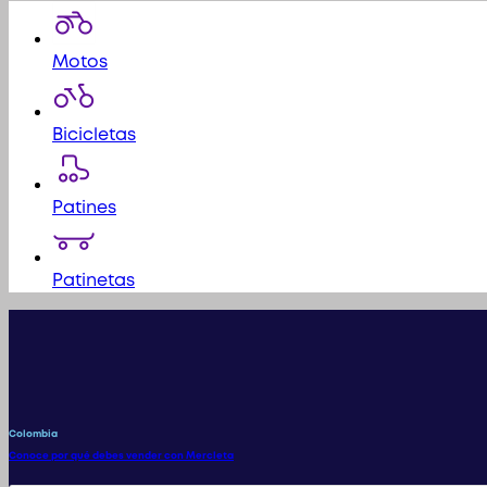
Motos
Bicicletas
Patines
Patinetas
Colombia
Conoce por qué debes vender con Mercleta