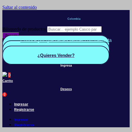
Saltar al contenido
Colombia
Búsqueda de productos
Buscar
Conoce por qué debes vender con mercleta
Quiero Vender
Panel vendedor
¿Quieres Vender?
Ingresa
0
Carrito
Deseos
0
Ingresar
Registrarse
Ingresar
Registrarse