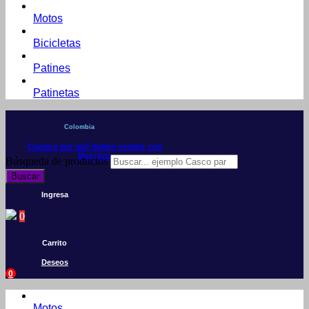
Motos
Bicicletas
Patines
Patinetas
Colombia
Conoce por qué debes vender con
Mercleta
Búsqueda de productos
Buscar
Ingresa
0
Carrito
Deseos
0
Motos