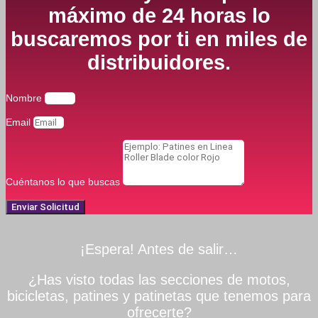
máximo de 24 horas lo
buscaremos por ti en miles de
distribuidores.
Nombre
Email
Cuéntanos lo que buscas
Enviar Solicitud
¡Espera! Antes de salir…
¿Has visto todas las secciones de motos,
bicicletas, patines y patinetas que tenemos para
ofrecerte?