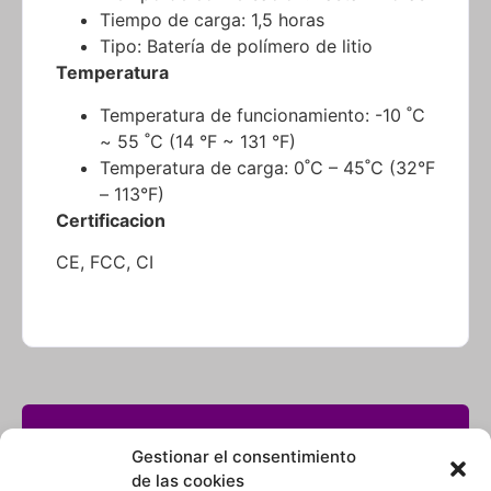
Tiempo de carga: 1,5 horas
Tipo: Batería de polímero de litio
Temperatura
Temperatura de funcionamiento: -10 ˚C
~ 55 ˚C (14 °F ~ 131 °F)
Temperatura de carga: 0˚C – 45˚C (32°F
– 113°F)
Certificacion
CE, FCC, CI
¿No encuentras lo que buscas? solicítalo dando
click aquí y en 24 horas o menos te lo
Gestionar el consentimiento
encontramos.
de las cookies