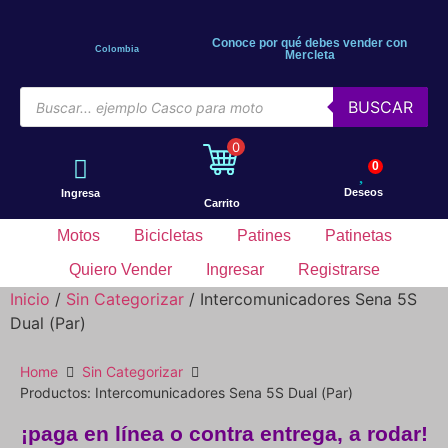
Conoce por qué debes vender con
Colombia
Mercleta
BUSCAR
0
0
Deseos
Ingresa
Carrito
Motos
Bicicletas
Patines
Patinetas
Quiero Vender
Ingresar
Registrarse
Inicio
/
Sin Categorizar
/ Intercomunicadores Sena 5S
Dual (Par)
Home
Sin Categorizar
Productos: Intercomunicadores Sena 5S Dual (Par)
¡paga en línea o contra entrega, a rodar!