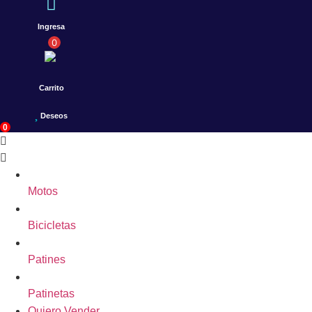
Ingresa
0
Carrito
Deseos
0
Motos
Bicicletas
Patines
Patinetas
Quiero Vender