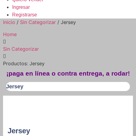
Ingresar
Registrarse
Inicio
/
Sin Categorizar
/ Jersey
Home
Sin Categorizar
Productos: Jersey
¡paga en línea o contra entrega, a rodar!
Jersey
Jersey