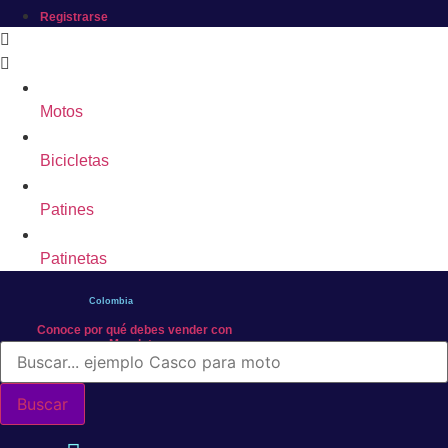
Registrarse
Motos
Bicicletas
Patines
Patinetas
Colombia
Conoce por qué debes vender con
Mercleta
Búsqueda
de
productos
Buscar