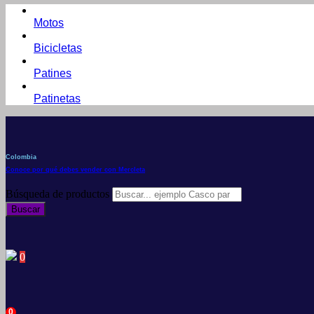
Motos
Bicicletas
Patines
Patinetas
Colombia
Conoce por qué debes vender con Mercleta
Búsqueda de productos
Buscar
0
0