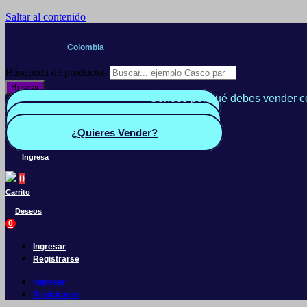
Saltar al contenido
Colombia
Búsqueda de productos
Buscar
Conoce por qué debes vender c
Quiero Vender
Panel vendedor
¿Quieres Vender?
Ingresa
0
Carrito
Deseos
0
Ingresar
Registrarse
Ingresar
Registrarse