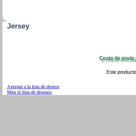
Jersey
Costo de envío:
El costo de envío pue
Este producto
Agregar a la lista de deseos
Mira tú lista de deseaos