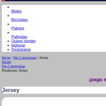
Motos
Bicicletas
Patines
Patinetas
Quiero Vender
Ingresar
Registrarse
Inicio
/
Sin Categorizar
/ Jersey
Home
Sin Categorizar
Productos: Jersey
¡paga e
Jersey