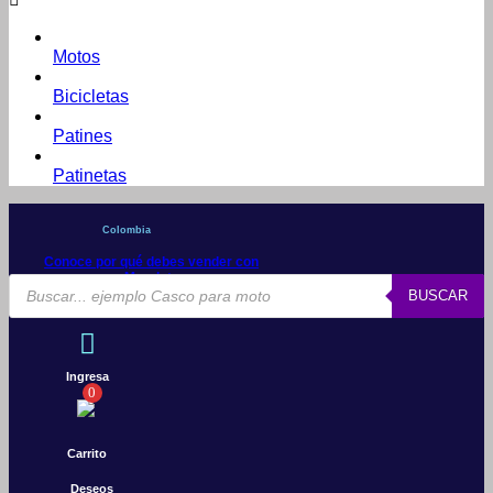
Motos
Bicicletas
Patines
Patinetas
Colombia
Conoce por qué debes vender con
Mercleta
Búsqueda
BUSCAR
de
productos
Ingresa
0
Carrito
Deseos