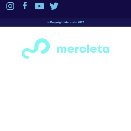
¡Espera! Antes de salir…
¿Has visto todas las secciones de motos,
bicicletas, patines y patinetas que
tenemos para ofrecerte?
Tenemos una gran variedad de opciones
para todos los gustos y necesidades. solo
ingresa a la categoría que más te llame la
anteción