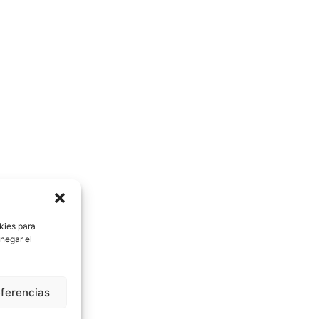
 que buscas? solicítalo dando 
ras o menos te lo encontram
kies para
negar el
Quiénes Somos
Contacto
eferencias