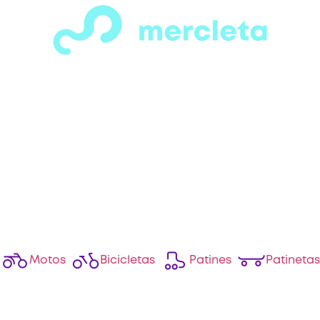
¡Espera! Antes de salir…
s visto todas las secciones de motos, bicicle
tines y patinetas que tenemos para ofrecer
os una gran variedad de opciones para tod
os y necesidades. solo ingresa a la categorí
más te llame la anteción
Motos
Bicicletas
Patines
Patinetas
Agre
ejor! si no encuentras lo que buscas en nuest