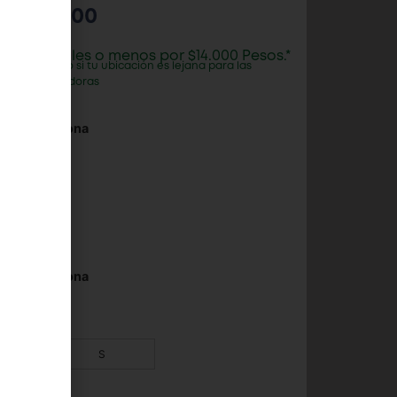
$
75.000
 días hábiles o menos por $14.000 Pesos.*
r recalculado si tu ubicación es lejana para las
transportadoras
S