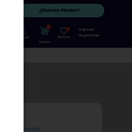
¿Quieres Vender?
R
0
0
Ingresar
Registrarse
Deseos
Ingresa
Carrito
recio de venta: