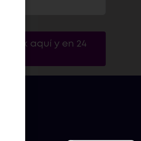
click aquí y en 24
os.