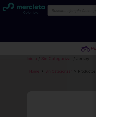
Colombia
Conoce p
Motos
Inicio
/
Sin Categorizar
/ Jersey
Home
Sin Categorizar
Productos: Jersey