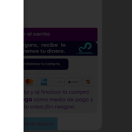
Añadir al carrito
tas,
te?
os los
a que
gar a la lista de deseos
ro sitio