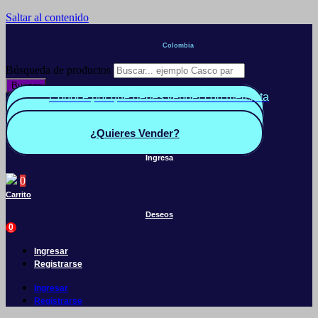
Saltar al contenido
Colombia
Búsqueda de productos
Buscar
Conoce por qué debes vender con mercleta
Quiero Vender
Panel vendedor
¿Quieres Vender?
Ingresa
0
Carrito
Deseos
0
Ingresar
Registrarse
Ingresar
Registrarse