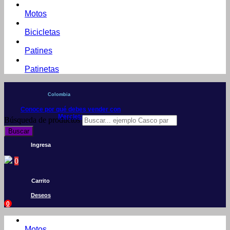
Motos
Bicicletas
Patines
Patinetas
Colombia
Conoce por qué debes vender con
Mercleta
Búsqueda de productos
Buscar
Ingresa
0
Carrito
Deseos
0
Motos