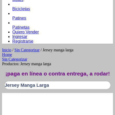
Bicicletas
Patines
Patinetas
Quiero Vender
Ingresar
Registrarse
Inicio
/
Sin Categorizar
/ Jersey manga larga
Home
Sin Categorizar
Productos: Jersey manga larga
¡paga en línea o contra entrega, a rodar!
Jersey Manga Larga