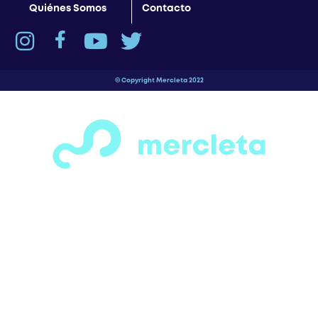
Quiénes Somos
Contacto
© Copyright Mercleta 2022
¡Espera! Antes de salir…
¿Has visto todas las secciones de motos,
bicicletas, patines y patinetas que
tenemos para ofrecerte?
Tenemos una gran variedad de opciones