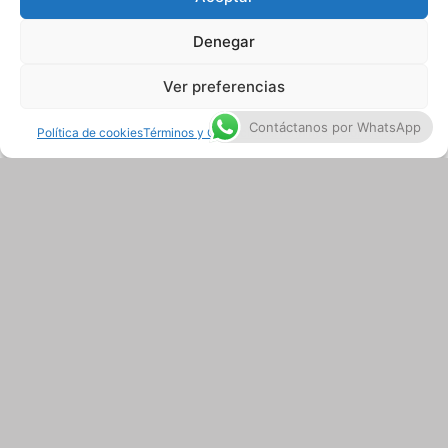
Denegar
Ver preferencias
Contáctanos por WhatsApp
Política de cookies
Términos y Condiciones
Términos y Condiciones