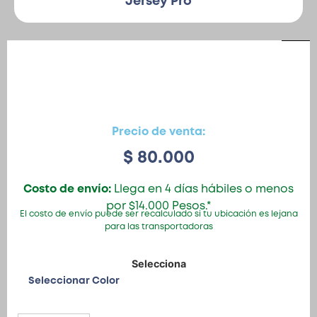
Jersey Pro
Patinetas
Quiero Vender
Ingresar
Precio de venta:
$
80.000
Registrarse
Costo de envío:
Llega en 4 días hábiles o menos
por $14.000 Pesos.*
El costo de envío puede ser recalculado si tu ubicación es lejana
para las transportadoras
Seleccionar Color