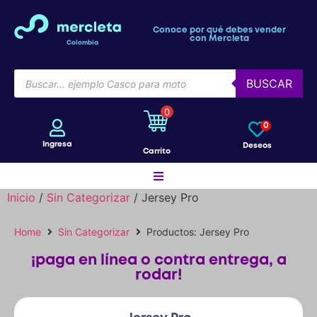
Conoce por qué debes vender
con Mercleta
Colombia
BUSCAR
0
0
Ingresa
Deseos
Carrito
Inicio
/
Sin Categorizar
/ Jersey Pro
Motos
Home
Sin Categorizar
Productos: Jersey Pro
¡paga en línea o contra entrega, a
Bicicletas
rodar!
Patines