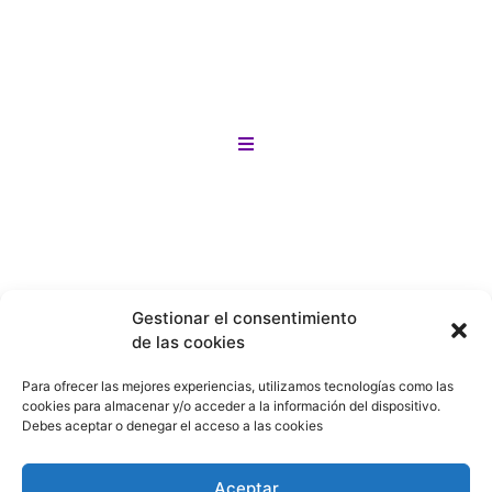
para todos los gustos y necesidades. solo
ingresa a la categoría que más te llame la
anteción
¡Y lo mejor! si no encuentras lo que buscas
Motos
en nuestro sitio lo buscamos por tí en
menos de 24 horas!
Bicicletas
Gestionar el consentimiento
de las cookies
Patines
Para ofrecer las mejores experiencias, utilizamos tecnologías como las
cookies para almacenar y/o acceder a la información del dispositivo.
Debes aceptar o denegar el acceso a las cookies
Patinetas
Aceptar