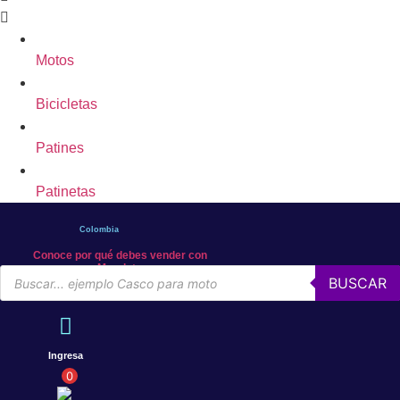
Motos
Bicicletas
Patines
Patinetas
Colombia
Conoce por qué debes vender con
Mercleta
Búsqueda
BUSCAR
de
productos
Ingresa
0