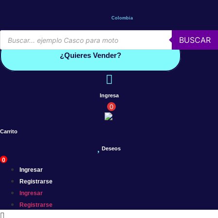
Saltar
al
Colombia
contenido
Búsqueda
BUSCAR
de
Conoce por qué debes vender con mercleta
productos
¿Quieres Vender?
Ingresa
0
Carrito
Deseos
0
Ingresar
Registrarse
Ingresar
Registrarse