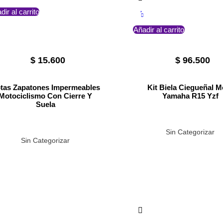
dir al carrito
Añadir al carrito
$
15.600
$
96.500
tas Zapatones Impermeables
Kit Biela Ciegueñal M
Motociclismo Con Cierre Y
Yamaha R15 Yzf
Suela
Sin Categorizar
Sin Categorizar