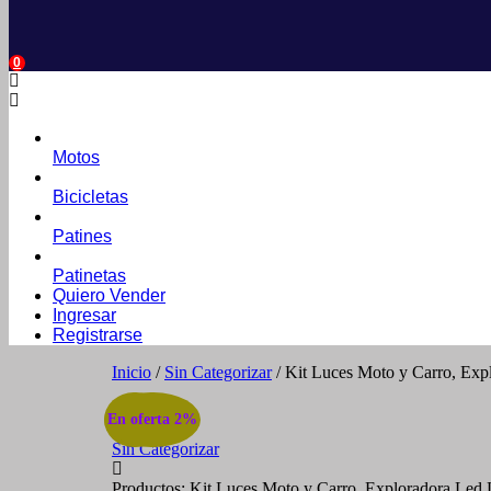
0
Motos
Bicicletas
Patines
Patinetas
Quiero Vender
Ingresar
Registrarse
Inicio
/
Sin Categorizar
/ Kit Luces Moto y Carro, Exp
Home
¡Oferta!
En oferta 2%
Sin Categorizar
Productos: Kit Luces Moto y Carro, Exploradora Led 