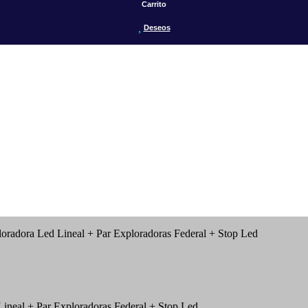
Carrito
Deseos
loradora Led Lineal + Par Exploradoras Federal + Stop Led
Lineal + Par Exploradoras Federal + Stop Led