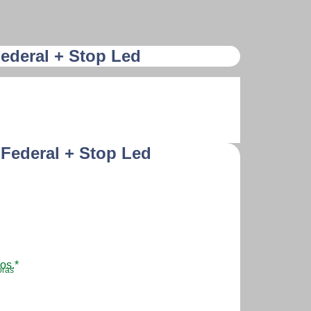
Federal + Stop Led
 Federal + Stop Led
os.*
oras