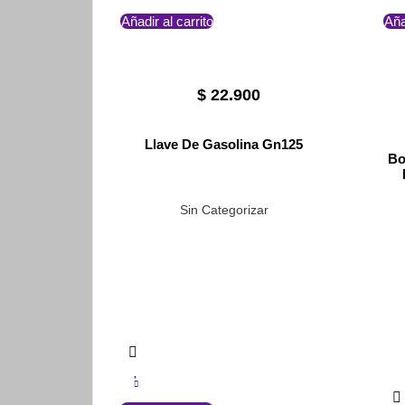
Añadir al carrito
Aña
$
22.900
Llave De Gasolina Gn125
Bo
Sin Categorizar