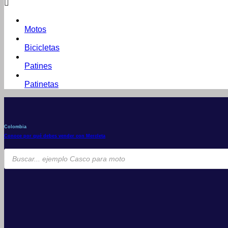
Motos
Bicicletas
Patines
Patinetas
Colombia
Conoce por qué debes vender con Mercleta
Búsqueda
de
productos