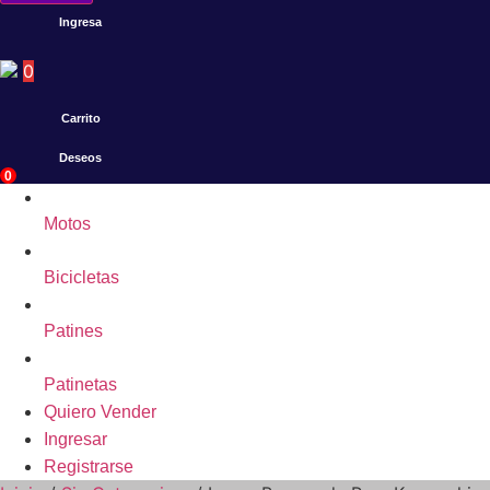
Ingresa
0
Carrito
Deseos
0
Motos
Bicicletas
Patines
Patinetas
Quiero Vender
Ingresar
Registrarse