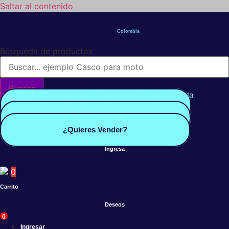
Saltar al contenido
Colombia
Búsqueda de productos
Buscar
Conoce por qué debes vender con mercleta
Quiero Vender
Panel vendedor
¿Quieres Vender?
Ingresa
0
Carrito
Deseos
0
Ingresar