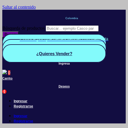
Saltar al contenido
Colombia
Búsqueda de productos
Buscar
Conoce por qué debes vender con mercleta
Quiero Vender
Panel vendedor
¿Quieres Vender?
Ingresa
0
Carrito
Deseos
0
Ingresar
Registrarse
Ingresar
Registrarse