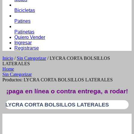
Bicicletas
Patines
Patinetas
Quiero Vender
Ingresar
Registrarse
Inicio
/
Sin Categorizar
/ LYCRA CORTA BOLSILLOS
LATERALES
Home
Sin Categorizar
Productos: LYCRA CORTA BOLSILLOS LATERALES
¡paga en línea o contra entrega, a rodar!
LYCRA CORTA BOLSILLOS LATERALES