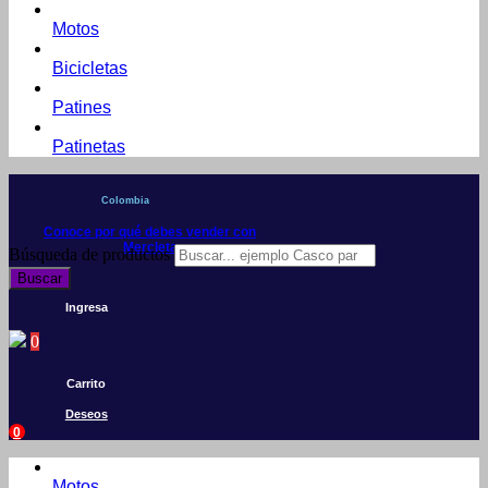
Motos
Bicicletas
Patines
Patinetas
Colombia
Conoce por qué debes vender con
Mercleta
Búsqueda de productos
Buscar
Ingresa
0
Carrito
Deseos
0
Motos