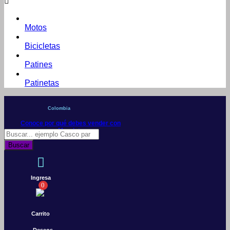
Motos
Bicicletas
Patines
Patinetas
Colombia
Conoce por qué debes vender con
Mercleta
Búsqueda
de
Buscar
productos
Ingresa
0
Carrito