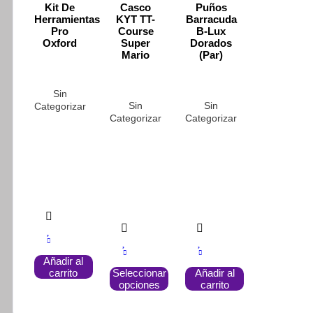
pueden
pueden
Kit De
Casco
Puños
elegir
elegir
Herramientas
KYT TT-
Barracuda
en
en
Pro
Course
B-Lux
la
la
Oxford
Super
Dorados
página
página
Mario
(Par)
de
de
producto
producto
Sin
Sin
Sin
Categorizar
Categorizar
Categorizar
Añadir al
Este
carrito
Seleccionar
Añadir al
producto
opciones
carrito
tiene
múltiples
variantes.