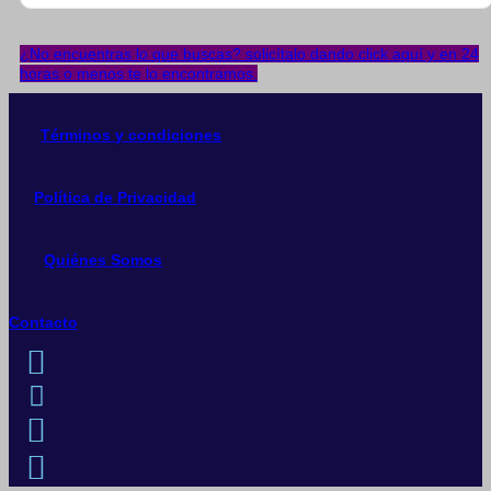
Las
opciones
¿No encuentras lo que buscas? solicítalo dando click aquí y en 24
se
horas o menos te lo encontramos.
pueden
elegir
en
Términos y condiciones
la
página
de
producto
Política de Privacidad
Quiénes Somos
Contacto