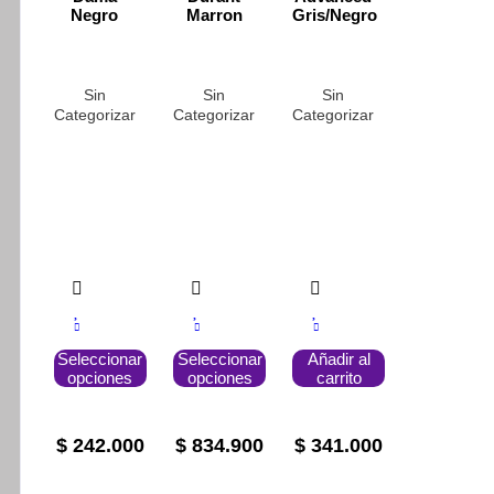
Negro
Marron
Gris/Negro
Sin
Sin
Sin
Categorizar
Categorizar
Categorizar
Este
Este
Seleccionar
Seleccionar
Añadir al
producto
producto
opciones
opciones
carrito
tiene
tiene
múltiples
múltiples
variantes.
variantes.
Las
Las
$
242.000
$
834.900
$
341.000
opciones
opciones
se
se