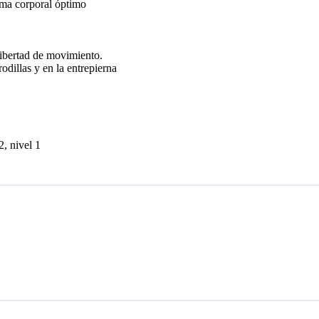
lima corporal óptimo
 libertad de movimiento.
rodillas y en la entrepierna
, nivel 1