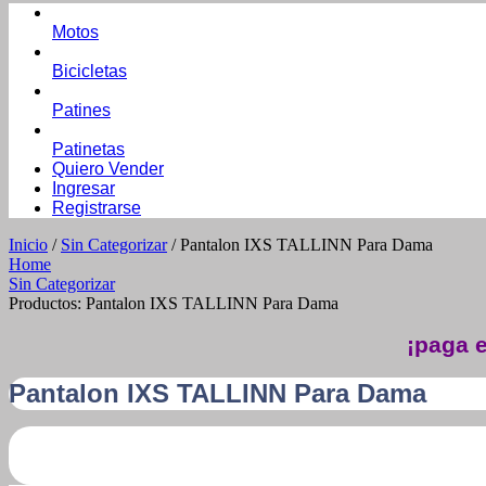
Motos
Bicicletas
Patines
Patinetas
Quiero Vender
Ingresar
Registrarse
Inicio
/
Sin Categorizar
/ Pantalon IXS TALLINN Para Dama
Home
Sin Categorizar
Productos: Pantalon IXS TALLINN Para Dama
¡paga e
Pantalon IXS TALLINN Para Dama