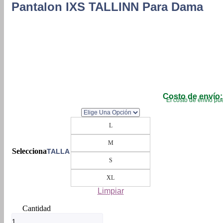
Pantalon IXS TALLINN Para Dama
Costo de envío:
El costo de envío pue
L
M
TALLA
S
XL
Limpiar
Pantalon
IXS