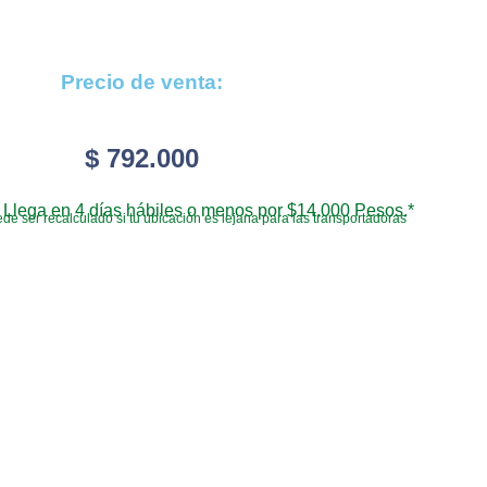
Precio de venta:
$
792.000
Llega en 4 días hábiles o menos por $14.000 Pesos.*
de ser recalculado si tu ubicación es lejana para las transportadoras