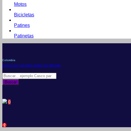
Motos
Bicicletas
Patines
Patinetas
Colombia
Conoce por qué debes vender con Mercleta
Búsqueda
de
Buscar
productos
0
0