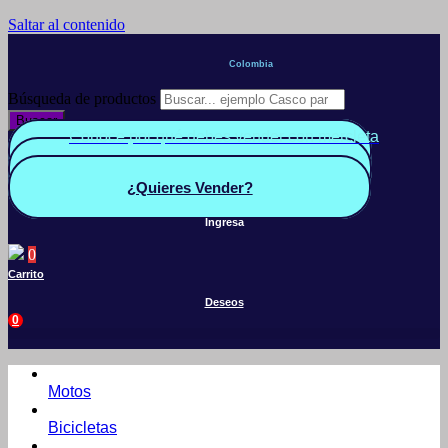
Saltar al contenido
Colombia
Búsqueda de productos
Buscar
Conoce por qué debes vender con mercleta
Quiero Vender
Panel vendedor
¿Quieres Vender?
Ingresa
0
Carrito
Deseos
0
Motos
Bicicletas