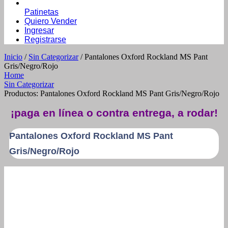
Patinetas
Quiero Vender
Ingresar
Registrarse
Inicio
/
Sin Categorizar
/ Pantalones Oxford Rockland MS Pant
Gris/Negro/Rojo
Home
Sin Categorizar
Productos: Pantalones Oxford Rockland MS Pant Gris/Negro/Rojo
¡paga en línea o contra entrega, a rodar!
Pantalones Oxford Rockland MS Pant
Gris/Negro/Rojo