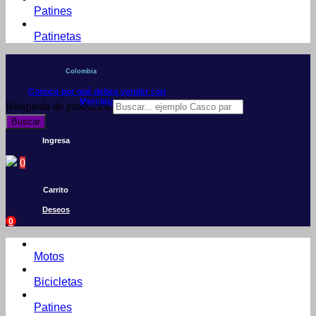
Patines
Patinetas
Colombia
Conoce por qué debes vender con
Mercleta
Búsqueda de productos
Buscar
Ingresa
0
Carrito
Deseos
0
Motos
Bicicletas
Patines