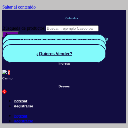
Saltar al contenido
Colombia
Búsqueda de productos
Buscar
Conoce por qué debes vender con mercleta
Quiero Vender
Panel vendedor
¿Quieres Vender?
Ingresa
0
Carrito
Deseos
0
Ingresar
Registrarse
Ingresar
Registrarse