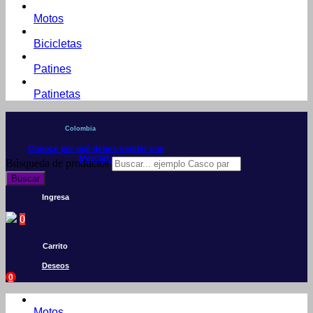
Motos
Bicicletas
Patines
Patinetas
Colombia
Conoce por qué debes vender con
Mercleta
Búsqueda de productos
Buscar
Ingresa
0
Carrito
Deseos
0
Motos