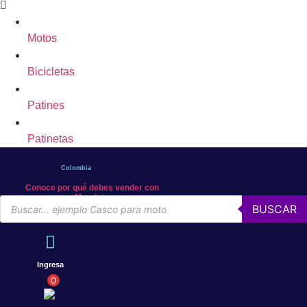
Motos
Bicicletas
Patines
Patinetas
Colombia
Conoce por qué debes vender con
Mercleta
Búsqueda
BUSCAR
de
productos
Ingresa
0