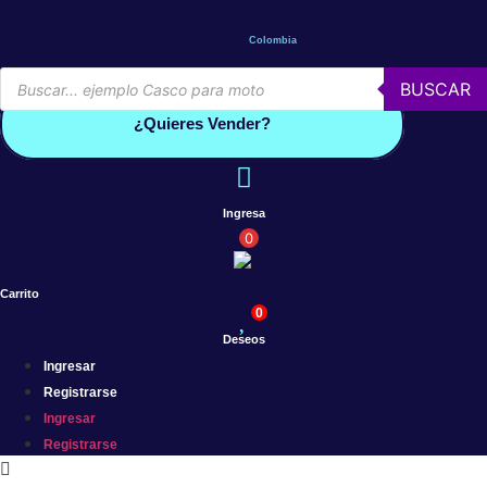
Saltar
al
Colombia
contenido
Búsqueda
BUSCAR
de
Conoce por qué debes vender con mercleta
productos
¿Quieres Vender?
Ingresa
0
Carrito
0
Deseos
Ingresar
Registrarse
Ingresar
Registrarse