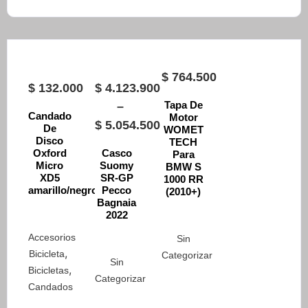
$
764.500
$
132.000
$
4.123.900
Tapa De
–
Candado
Motor
$
5.054.500
De
WOMET
Disco
Price
TECH
Oxford
Casco
Para
range:
Micro
Suomy
BMW S
XD5
SR-GP
$ 4.123.900
1000 RR
amarillo/negro
Pecco
(2010+)
through
Bagnaia
2022
$ 5.054.500
Accesorios
Sin
,
Bicicleta
Categorizar
Sin
,
Bicicletas
Categorizar
Candados