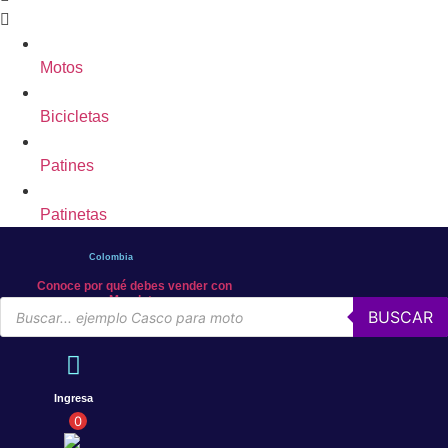
Motos
Bicicletas
Patines
Patinetas
Colombia
Conoce por qué debes vender con
Mercleta
Búsqueda
BUSCAR
de
productos
Ingresa
0