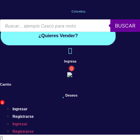
Saltar
al
Colombia
contenido
Búsqueda
BUSCAR
de
Conoce por qué debes vender con mercleta
productos
¿Quieres Vender?
Ingresa
0
Carrito
Deseos
0
Ingresar
Registrarse
Ingresar
Registrarse