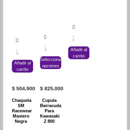
Añadir al
Este
carrito
Seleccionar
producto
Añadir al
opciones
tiene
carrito
múltiples
variantes.
$
504.900
$
825.000
Las
opciones
Chaqueta
Cupula
se
SM
Barracuda
pueden
Racewear
Para
Mastero
Kawasaki
elegir
Negra
Z 800
en