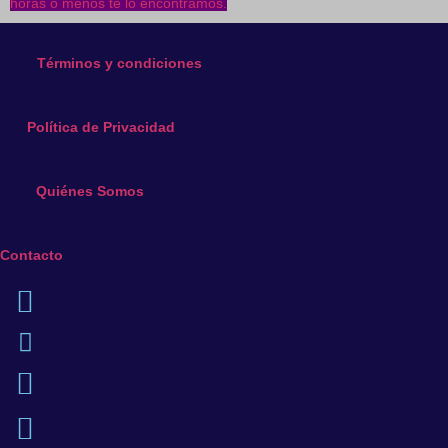
horas o menos te lo encontramos.
se
pueden
elegir
Términos y condiciones
en
la
Política de Privacidad
página
de
producto
Quiénes Somos
Contacto