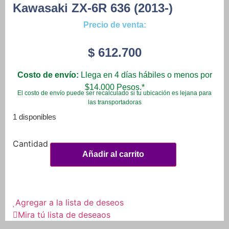
Kawasaki ZX-6R 636 (2013-)
Precio de venta:
$
612.700
Costo de envío:
Llega en 4 días hábiles o menos por
$14.000 Pesos.*
El costo de envío puede ser recalculado si tu ubicación es lejana para
las transportadoras
1 disponibles
Protectores
Anticaída
Añadir al carrito
Para
Kawasaki
ZX-
6R
636
(2013-)
Agregar a la lista de deseos
cantidad
Mira tú lista de deseaos