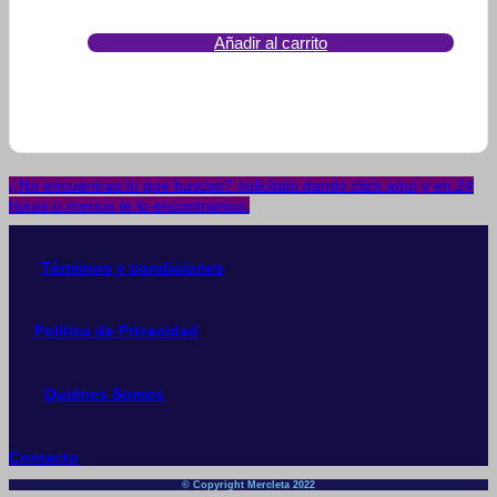
Añadir al carrito
¿No encuentras lo que buscas? solicítalo dando click aquí y en 24
horas o menos te lo encontramos.
Términos y condiciones
Política de Privacidad
Quiénes Somos
Contacto
© Copyright Mercleta 2022