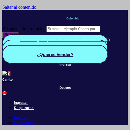
Saltar al contenido
Colombia
Búsqueda de productos
Buscar
Conoce por qué debes vender con mercleta
Quiero Vender
Panel vendedor
¿Quieres Vender?
Ingresa
0
Carrito
Deseos
0
Ingresar
Registrarse
Ingresar
Registrarse