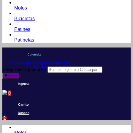
Motos
Bicicletas
Patines
Patinetas
Colombia
Conoce por qué debes vender con
Mercleta
Búsqueda de productos
Buscar
Ingresa
0
Carrito
Deseos
0
Motos