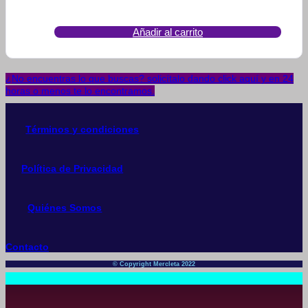
Añadir al carrito
¿No encuentras lo que buscas? solicítalo dando click aquí y en 24
horas o menos te lo encontramos.
Términos y condiciones
Política de Privacidad
Quiénes Somos
Contacto
© Copyright Mercleta 2022