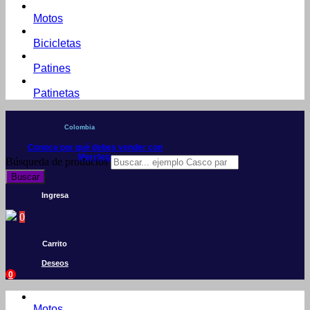
Motos
Bicicletas
Patines
Patinetas
Colombia
Conoce por qué debes vender con
Mercleta
Búsqueda de productos
Buscar
Ingresa
0
Carrito
Deseos
0
Motos