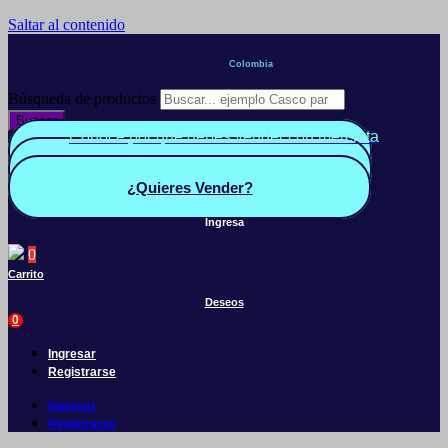
Saltar al contenido
Colombia
Búsqueda de productos
Buscar
Conoce por qué debes vender con mercleta
Quiero Vender
Panel vendedor
¿Quieres Vender?
Ingresa
0
Carrito
Deseos
0
Ingresar
Registrarse
Ingresar
Registrarse