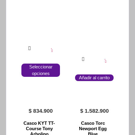
Seleccionar
opciones
Añadir al carrito
$
834.900
$
1.582.900
Casco KYT TT-
Casco Torc
Course Tony
Newport Egg
Arbolino
Blue