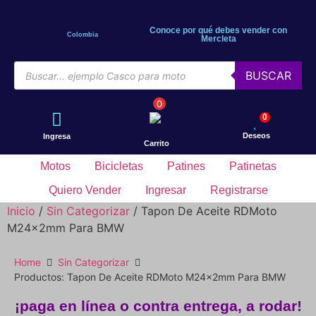
Conoce por qué debes vender con
Colombia
Mercleta
BUSCAR
0
0
Deseos
Ingresa
Carrito
Motos
Bicicletas
Patines
Patinetas
Quiero Vender
Ingresar
Registrarse
Inicio
/
Sin Categorizar
/ Tapon De Aceite RDMoto
M24x2mm Para BMW
Home
Sin Categorizar
Productos: Tapon De Aceite RDMoto M24x2mm Para BMW
¡paga en línea o contra entrega, a rodar!