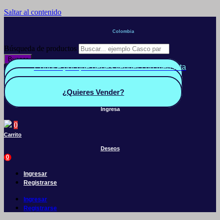
Saltar al contenido
Colombia
Búsqueda de productos
Buscar
Conoce por qué debes vender con mercleta
Quiero Vender
Panel vendedor
¿Quieres Vender?
Ingresa
0
Carrito
Deseos
0
Ingresar
Registrarse
Ingresar
Registrarse