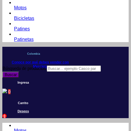
Motos
Bicicletas
Patines
Patinetas
Colombia
Conoce por qué debes vender con
Mercleta
Búsqueda de productos
Buscar
Ingresa
0
Carrito
Deseos
0
Motos