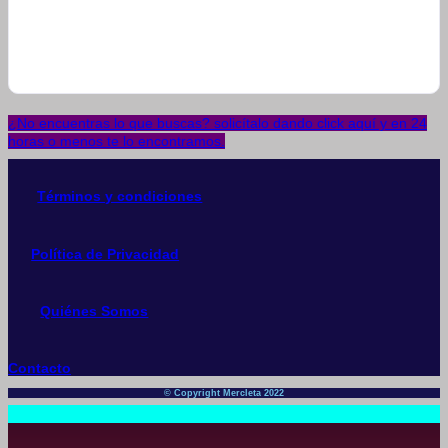
¿No encuentras lo que buscas? solicítalo dando click aquí y en 24
horas o menos te lo encontramos.
Términos y condiciones
Política de Privacidad
Quiénes Somos
Contacto
© Copyright Mercleta 2022