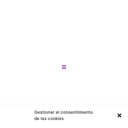
bicicletas, patines y patinetas que
tenemos para ofrecerte?
Tenemos una gran variedad de opciones
para todos los gustos y necesidades. solo
ingresa a la categoría que más te llame la
anteción
¡Y lo mejor! si no encuentras lo que buscas
Motos
en nuestro sitio lo buscamos por tí en
menos de 24 horas!
Bicicletas
Gestionar el consentimiento
de las cookies
Patines