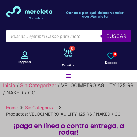
Conoce por qué debes vender
con Mercleta
Colombia
BUSCAR
0
0
Ingresa
Deseos
Carrito
Inicio
/
Sin Categorizar
/ VELOCIMETRO AGILITY 125 RS
/ NAKED / GO
Motos
Home
Sin Categorizar
Productos: VELOCIMETRO AGILITY 125 RS / NAKED / GO
Bicicletas
¡paga en línea o contra entrega, a
rodar!
Patines