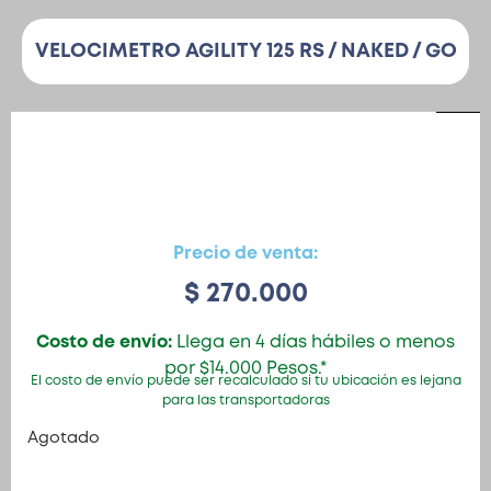
VELOCIMETRO AGILITY 125 RS / NAKED / GO
Patinetas
Quiero Vender
Ingresar
Precio de venta:
Registrarse
$
270.000
Costo de envío:
Llega en 4 días hábiles o menos
por $14.000 Pesos.*
El costo de envío puede ser recalculado si tu ubicación es lejana
para las transportadoras
Agotado