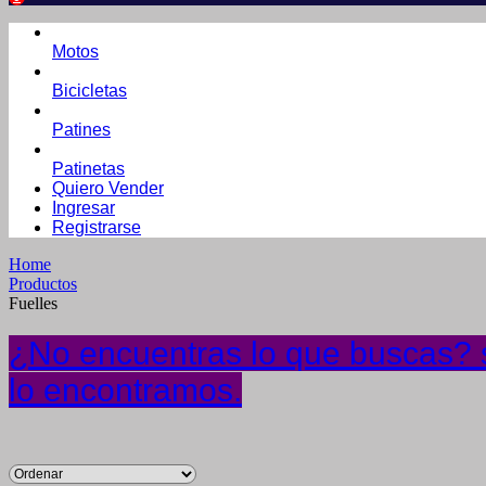
Motos
Bicicletas
Patines
Patinetas
Quiero Vender
Ingresar
Registrarse
Home
Productos
Fuelles
¿No encuentras lo que buscas? s
lo encontramos.