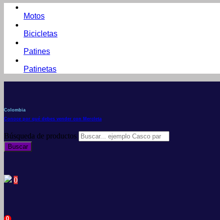
Motos
Bicicletas
Patines
Patinetas
Colombia
Conoce por qué debes vender con Mercleta
Búsqueda de productos
Buscar
0
0