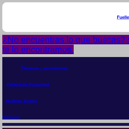
Fuell
¿No encuentras lo que buscas? s
te lo encontramos.
Términos y condiciones
Política de Privacidad
Quiénes Somos
Contacto