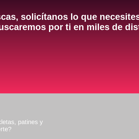
cas, solicítanos lo que necesite
scaremos por ti en miles de dis
letas, patines y
rte?