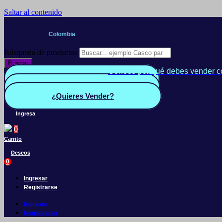
Saltar al contenido
Colombia
Búsqueda de productos
Buscar
Conoce por qué debes vender c
Quiero Vender
Panel vendedor
¿Quieres Vender?
Ingresa
0
Carrito
Deseos
0
Ingresar
Registrarse
Ingresar
Registrarse