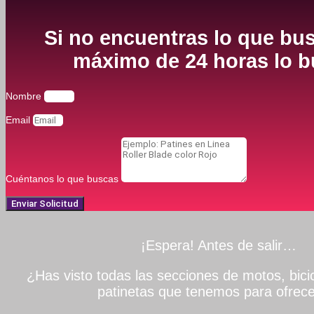
Si no encuentras lo que bus
máximo de 24 horas lo bu
Nombre
Email
Cuéntanos lo que buscas
Enviar Solicitud
¡Espera! Antes de salir…
¿Has visto todas las secciones de motos, bicic
patinetas que tenemos para ofrece