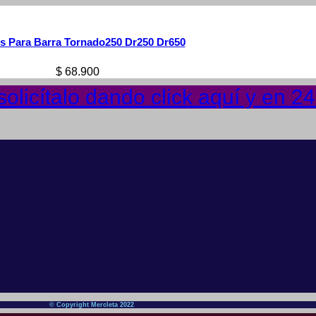
es Para Barra Tornado250 Dr250 Dr650
$
68.900
olicítalo dando click aquí y en 2
© Copyright Mercleta 2022